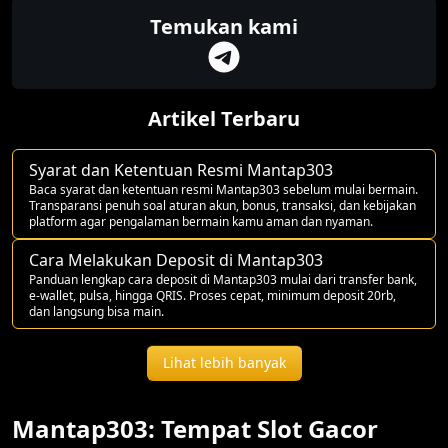
Temukan kami
Artikel Terbaru
Syarat dan Ketentuan Resmi Mantap303
Baca syarat dan ketentuan resmi Mantap303 sebelum mulai bermain.
Transparansi penuh soal aturan akun, bonus, transaksi, dan kebijakan
platform agar pengalaman bermain kamu aman dan nyaman.
Cara Melakukan Deposit di Mantap303
Panduan lengkap cara deposit di Mantap303 mulai dari transfer bank,
e-wallet, pulsa, hingga QRIS. Proses cepat, minimum deposit 20rb,
dan langsung bisa main.
Lihat lebih banyak
Mantap303: Tempat Slot Gacor