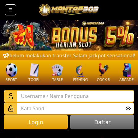
elakukan transfer. Salam jackpot sensational!
SLOT
CASINO
SPORT
TOGEL
TABLE
FISHING
Login
Daftar