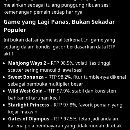
melainkan sebagai tulang punggung ribuan sesi
kemenangan pemain setiap harinya.
Game yang Lagi Panas, Bukan Sekadar
Populer
Ini bukan daftar game asal terkenal. Ini game yang
sedang dalam kondisi gacor berdasarkan data RTP
aktif:
Mahjong Ways 2
– RTP 98.5%, volatilitas tinggi,
scatter sering muncul di awal sesi
Sweet Bonanza
– RTP 98.2%, fitur tumble-nya dikenal
sebagai pembuka multiplier besar
Wild West Gold
– RTP 97.9%, stabil dan konsisten
bahkan di taruhan kecil
Starlight Princess
– RTP 97.8%, favorit pemain yang
kejar maxwin
Gates of Olympus
– RTP 97.5%, tetap jadi andalan
karena pola pembayaran yang tidak mudah ditebak