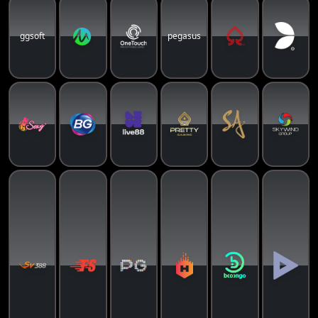
ggsoft
pegasus