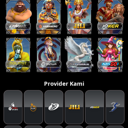
Provider Kami