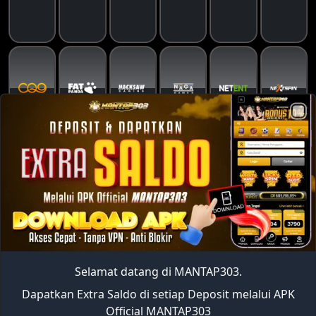
Clo
Selamat datang di MANTAP303.
Dapatkan Extra Saldo di setiap Deposit melalui APK
Official MANTAP303