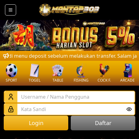
u deposit sebelum melakukan transfer. Salam jackpot sens
SPORT
TOGEL
TABLE
FISHING
COCK F.
ARCADE
Login
Daftar