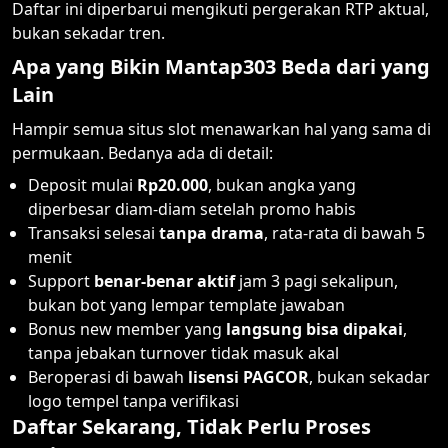
Daftar ini diperbarui mengikuti pergerakan RTP aktual,
bukan sekadar tren.
Apa yang Bikin Mantap303 Beda dari yang
Lain
Hampir semua situs slot menawarkan hal yang sama di
permukaan. Bedanya ada di detail:
Deposit mulai
Rp20.000
, bukan angka yang
diperbesar diam-diam setelah promo habis
Transaksi selesai
tanpa drama
, rata-rata di bawah 5
menit
Support
benar-benar aktif
jam 3 pagi sekalipun,
bukan bot yang lempar template jawaban
Bonus new member yang
langsung bisa dipakai
,
tanpa jebakan turnover tidak masuk akal
Beroperasi di bawah
lisensi PAGCOR
, bukan sekadar
logo tempel tanpa verifikasi
Daftar Sekarang, Tidak Perlu Proses