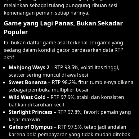
melainkan sebagai tulang punggung ribuan sesi
kemenangan pemain setiap harinya.
Game yang Lagi Panas, Bukan Sekadar
Populer
Ini bukan daftar game asal terkenal. Ini game yang
sedang dalam kondisi gacor berdasarkan data RTP
aktif:
Mahjong Ways 2
– RTP 98.5%, volatilitas tinggi,
scatter sering muncul di awal sesi
Sweet Bonanza
– RTP 98.2%, fitur tumble-nya dikenal
sebagai pembuka multiplier besar
Wild West Gold
– RTP 97.9%, stabil dan konsisten
bahkan di taruhan kecil
Starlight Princess
– RTP 97.8%, favorit pemain yang
kejar maxwin
Gates of Olympus
– RTP 97.5%, tetap jadi andalan
karena pola pembayaran yang tidak mudah ditebak